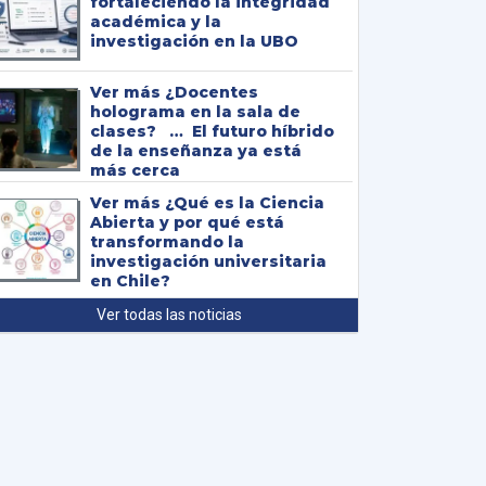
fortaleciendo la integridad
académica y la
investigación en la UBO
¿Docentes
holograma en la sala de
clases? … El futuro híbrido
de la enseñanza ya está
más cerca
¿Qué es la Ciencia
Abierta y por qué está
transformando la
investigación universitaria
en Chile?
Ver todas las noticias