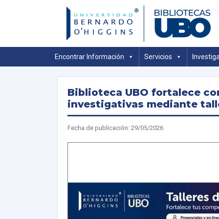
Skip
to
content
B
Encontrar Información
Servicios
Investig
Biblioteca UBO fortalece c
investigativas mediante tal
Fecha de publicación: 29/05/2026