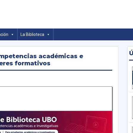
ibliotecas UBO
ación
La Biblioteca
Ú
ompetencias académicas e
leres formativos